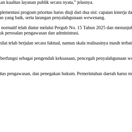
n kualitas layanan publik secara nyata,” jelasnya.
mentasi program prioritas harus diuji dari dua sisi: capaian kinerja
an yang baik, serta larangan penyalahgunaan wewenang.
 normatif telah diatur melalui Pergub No. 15 Tahun 2025 dan menunju
uk persoalan pengawasan dan administrasi.
ilai telah berjalan secara faktual, namun skala realisasinya masih ter
rfungsi sebagai pengendali kekuasaan, pencegah penyalahgunaan wew
ivitas pengawasan, dan penegakan hukum. Pemerintahan daerah harus m