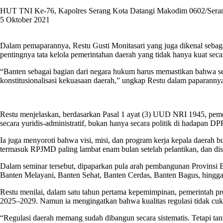
HUT TNI Ke-76, Kapolres Serang Kota Datangi Makodim 0602/Sera
5 Oktober 2021
Dalam pemaparannya, Restu Gusti Monitasari yang juga dikenal se
pentingnya tata kelola pemerintahan daerah yang tidak hanya kuat seca
“Banten sebagai bagian dari negara hukum harus memastikan bahwa setia
konstitusionalisasi kekuasaan daerah,” ungkap Restu dalam paparanny
Restu menjelaskan, berdasarkan Pasal 1 ayat (3) UUD NRI 1945, pemer
secara yuridis-administratif, bukan hanya secara politik di hadapan D
Ia juga menyoroti bahwa visi, misi, dan program kerja kepala daer
termasuk RPJMD paling lambat enam bulan setelah pelantikan, dan d
Dalam seminar tersebut, dipaparkan pula arah pembangunan Provinsi B
Banten Melayani, Banten Sehat, Banten Cerdas, Banten Bagus, hingg
Restu menilai, dalam satu tahun pertama kepemimpinan, pemerintah p
2025–2029. Namun ia mengingatkan bahwa kualitas regulasi tidak cuku
“Regulasi daerah memang sudah dibangun secara sistematis. Tetapi tan