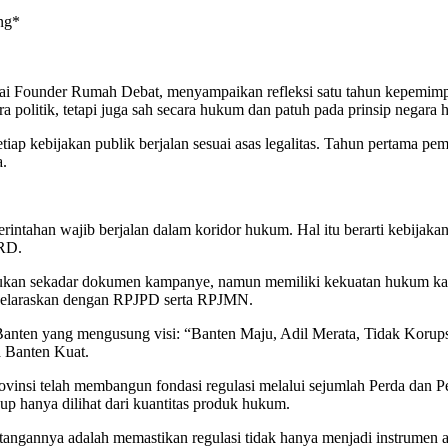
ng*
bagai Founder Rumah Debat, menyampaikan refleksi satu tahun kepe
ra politik, tetapi juga sah secara hukum dan patuh pada prinsip negara
p kebijakan publik berjalan sesuai asas legalitas. Tahun pertama pemer
a.
intahan wajib berjalan dalam koridor hukum. Hal itu berarti kebijaka
PRD.
ah bukan sekadar dokumen kampanye, namun memiliki kekuatan hukum k
iselaraskan dengan RPJPD serta RPJMN.
anten yang mengusung visi: “Banten Maju, Adil Merata, Tidak Korupsi”
a Banten Kuat.
rovinsi telah membangun fondasi regulasi melalui sejumlah Perda dan
p hanya dilihat dari kuantitas produk hukum.
tangannya adalah memastikan regulasi tidak hanya menjadi instrumen a