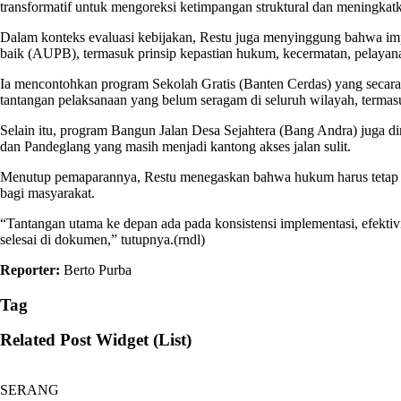
transformatif untuk mengoreksi ketimpangan struktural dan meningkatka
Dalam konteks evaluasi kebijakan, Restu juga menyinggung bahwa imple
baik (AUPB), termasuk prinsip kepastian hukum, kecermatan, pelayan
Ia mencontohkan program Sekolah Gratis (Banten Cerdas) yang secara
tantangan pelaksanaan yang belum seragam di seluruh wilayah, termas
Selain itu, program Bangun Jalan Desa Sejahtera (Bang Andra) juga din
dan Pandeglang yang masih menjadi kantong akses jalan sulit.
Menutup pemaparannya, Restu menegaskan bahwa hukum harus tetap be
bagi masyarakat.
“Tantangan utama ke depan ada pada konsistensi implementasi, efekt
selesai di dokumen,” tutupnya.(rndl)
Reporter:
Berto Purba
Tag
Related Post Widget (List)
SERANG