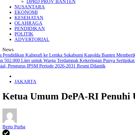
DPRD PROV BANTEN
NUSANTARA
EKONOMI
KESEHATAN
OLAHRAGA
PENDIDIKAN
POLITIK
ADVERTORIAL
News
didikan Kaligrafi ke Lemka Sukabumi
Kapolda Banten Memberikan Pin
502.000 Liter untuk Warga Terdampak Kekeringan
Punya Sertipikat Ta
Pengurus IPSM Periode 2026-2031 Resmi Dilantik
JAKARTA
Ketua Umum DePA-RI Penuhi 
Berto Purba