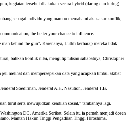
un, kegiatan tersebut dilakukan secara hybrid (daring dan luring)
erkembang sebagai individu yang mampu memahami akar-akar konflik,
ommunication, the better your chance to influence.
 man behind the gun”. Karenanya, Luthfi berharap mereka tidak
ural, bahkan konflik nilai, mengutip tulisan sahabatnya, Christopher
an jeli melihat dan mempersepsikan data yang acapkali timbul akibat
i Jenderal Soedirman, Jenderal A.H. Nasution, Jenderal T.B.
lah turut serta mewujudkan keadilan sosial,” tambahnya lagi.
i Washington DC, Amerika Serikat. Selain itu ia pernah menjadi dosen
Kusano, Mantan Hakim Tinggi Pengadilan Tinggi Hiroshima.