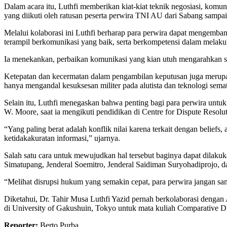
Dalam acara itu, Luthfi memberikan kiat-kiat teknik negosiasi, komun
yang diikuti oleh ratusan peserta perwira TNI AU dari Sabang sampa
Melalui kolaborasi ini Luthfi berharap para perwira dapat mengemba
terampil berkomunikasi yang baik, serta berkompetensi dalam melakuk
Ia menekankan, perbaikan komunikasi yang kian utuh mengarahkan ses
Ketepatan dan kecermatan dalam pengambilan keputusan juga merupa
hanya mengandal kesuksesan militer pada alutista dan teknologi sema
Selain itu, Luthfi menegaskan bahwa penting bagi para perwira untuk d
W. Moore, saat ia mengikuti pendidikan di Centre for Dispute Resolu
“Yang paling berat adalah konflik nilai karena terkait dengan beliefs,
ketidakakuratan informasi,” ujarnya.
Salah satu cara untuk mewujudkan hal tersebut baginya dapat dilakukan
Simatupang, Jenderal Soemitro, Jenderal Saidiman Suryohadiprojo, da
“Melihat disrupsi hukum yang semakin cepat, para perwira jangan samp
Diketahui, Dr. Tahir Musa Luthfi Yazid pernah berkolaborasi dengan A
di University of Gakushuin, Tokyo untuk mata kuliah Comparative Di
Reporter:
Berto Purba