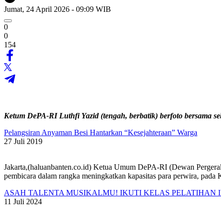
Jumat, 24 April 2026 - 09:09 WIB
0
0
154
Ketum DePA-RI Luthfi Yazid (tengah, berbatik) berfoto bersama 
Pelangsiran Anyaman Besi Hantarkan “Kesejahteraan” Warga
27 Juli 2019
Jakarta,(haluanbanten.co.id) Ketua Umum DePA-RI (Dewan Pergerak
pembicara dalam rangka meningkatkan kapasitas para perwira, pada 
ASAH TALENTA MUSIKALMU! IKUTI KELAS PELATIHAN 
11 Juli 2024