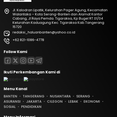
Jl. Kalodran Lipatik, Kelurahan Pager Agung, Kecamatan
Walantaka – Kota Serang-Banten dan Alamat Kantor
Cabang, Jl Raya Pemda. Tigaraksa, Kp Bugel RT.01/04
Kelurahan Kaduagung Kec. Tigaraksa Kab.Tangerang
15720
redaksi_haluanbanten@yahoo.co.id
+62 821-1086-4778
Follow Kami
Ikuti Perkembangan Kami di
Menu Kanal
BANTEN
TANGERANG
NUSANTARA
SERANG
ASURANSI
JAKARTA
CILEGON
LEBAK
EKONOMI
SOSIAL
PENDIDIKAN