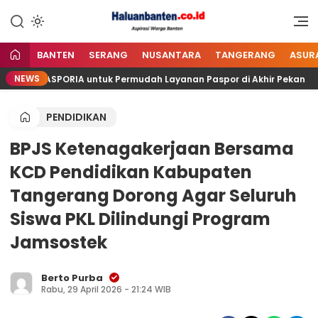
Lewati
ke
Aspirasi Warga Banten
Haluan Banten
konten
BANTEN
SERANG
NUSANTARA
TANGERANG
ASUR
NEWS
irkan PASPORIA untuk Permudah Layanan Paspor di Akhir Pekan
PENDIDIKAN
BPJS Ketenagakerjaan Bersama
KCD Pendidikan Kabupaten
Tangerang Dorong Agar Seluruh
Siswa PKL Dilindungi Program
Jamsostek
Berto Purba
Rabu, 29 April 2026 - 21:24 WIB