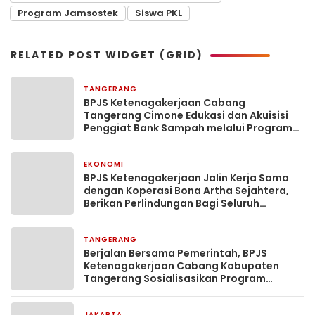
Program Jamsostek
Siswa PKL
RELATED POST WIDGET (GRID)
TANGERANG
6 hari yang lalu
BPJS Ketenagakerjaan Cabang
Tangerang Cimone Edukasi dan Akuisisi
Penggiat Bank Sampah melalui Program
Jamsostek
EKONOMI
2 minggu yang lalu
BPJS Ketenagakerjaan Jalin Kerja Sama
dengan Koperasi Bona Artha Sejahtera,
Berikan Perlindungan Bagi Seluruh
Nasabah
TANGERANG
2 minggu yang lalu
Berjalan Bersama Pemerintah, BPJS
Ketenagakerjaan Cabang Kabupaten
Tangerang Sosialisasikan Program
Perlindungan 100 Pekerja Rentan Per Desa
JAKARTA