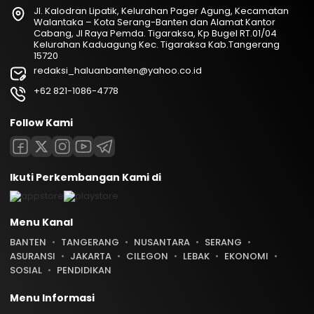
Jl. Kalodran Lipatik, Kelurahan Pager Agung, Kecamatan
Walantaka – Kota Serang-Banten dan Alamat Kantor
Cabang, Jl Raya Pemda. Tigaraksa, Kp Bugel RT.01/04
Kelurahan Kaduagung Kec. Tigaraksa Kab.Tangerang
15720
redaksi_haluanbanten@yahoo.co.id
+62 821-1086-4778
Follow Kami
Ikuti Perkembangan Kami di
Menu Kanal
BANTEN
TANGERANG
NUSANTARA
SERANG
ASURANSI
JAKARTA
CILEGON
LEBAK
EKONOMI
SOSIAL
PENDIDIKAN
Menu Informasi