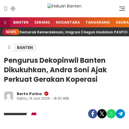
Lewati
ke
Aspirasi Warga Banten
Haluan Banten
konten
BANTEN
SERANG
NUSANTARA
TANGERANG
ASURA
NEWS
Semarak Kemerdekaan, Imigrasi Cilegon Hadirkan PASPOR
BANTEN
Pengurus Dekopinwil Banten
Dikukuhkan, Andra Soni Ajak
Perkuat Gerakan Koperasi
Berto Purba
Sabtu, 13 Juni 2026 - 18:33 WIB