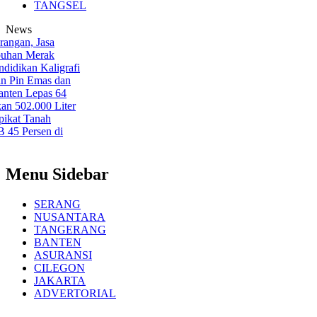
TANGSEL
News
n, Jasa
an Merak
kan Kaligrafi
n Emas dan
n Lepas 64
502.000 Liter
t Tanah
ersen di
Menu Sidebar
SERANG
NUSANTARA
TANGERANG
BANTEN
ASURANSI
CILEGON
JAKARTA
ADVERTORIAL