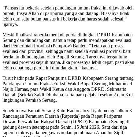
”Pansus itu bekerja setelah pandangan umum fraksi ini dijawab oleh
bupati, Insya Allah di paripurna yang akan datang. Biasanya tidak
lebih dari satu bulan pansus ini bekerja dan harus sudah selesai,”
ujarnya.
Meski finalisasi raperda menjadi perda di tingkat DPRD Kabupaten
Serang dan diundangkan, namun tetap perlu mendapatkan evaluasi
dari Pemerintah Provinsi (Pemprov) Banten. ”Tetap ada proses
evaluasi dari provinsi, sehingga nanti setelah evaluasi provinsi baru
perda itu diundangkan oleh Bupati Serang. Targetnya tergantung
evaluasi provinsi sejauh mana. Jika prosesnya lebih cepat, pasti akan
lebih cepat juga perda ini diundangkan,” katanya.
Turut hadir pada Rapat Paripurna DPRD Kabupaten Serang tentang
Pandangan Umum Fraksi-Fraksi, Wakil Bupati Serang Muhammad
Najib Hamas, para Wakil Ketua dan Anggota DPRD, Sekretaris
Daerah (Sekda) Zaldi Dhuhana, serta para pejabat eselon 2 dan 3 di
lingkungan Pemkab Serang.
Sebelumnya Bupati Serang Ratu Rachmatuzakiyah mengusulkan 3
Rancangan Peraturan Daerah (Raperda) pada Rapat Paripurna
Dewan Perwakilan Rakyat Daerah (DPRD) Kabupaten Serang di
gedung dewan setempat pada Senin, 15 Juni 2026. Satu dari tiga
raperda fokus pada pengawasan dan pembinaan Aparatur Sipil