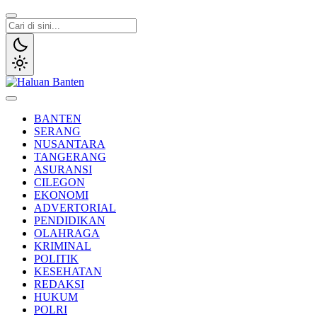
Lewati
ke
konten
Haluan Banten
Aspirasi Warga Banten
BANTEN
SERANG
NUSANTARA
TANGERANG
ASURANSI
CILEGON
EKONOMI
ADVERTORIAL
PENDIDIKAN
OLAHRAGA
KRIMINAL
POLITIK
KESEHATAN
REDAKSI
HUKUM
POLRI