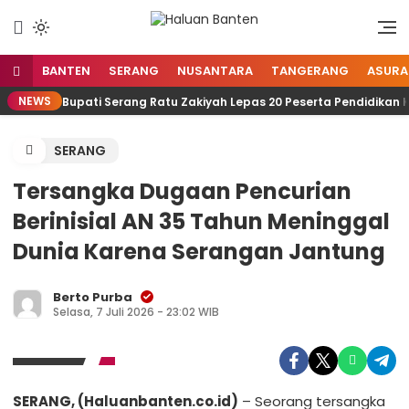
Lewati
ke
Aspirasi Warga Banten
Haluan Banten
konten
BANTEN
SERANG
NUSANTARA
TANGERANG
ASURA
NEWS
Bupati Serang Ratu Zakiyah Lepas 20 Peserta Pendidikan 
SERANG
Tersangka Dugaan Pencurian
Berinisial AN 35 Tahun Meninggal
Dunia Karena Serangan Jantung
Berto Purba
Selasa, 7 Juli 2026 - 23:02 WIB
SERANG, (Haluanbanten.co.id)
– Seorang tersangka