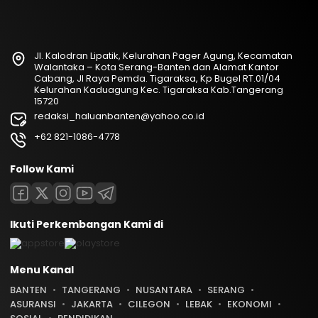
Jl. Kalodran Lipatik, Kelurahan Pager Agung, Kecamatan
Walantaka – Kota Serang-Banten dan Alamat Kantor
Cabang, Jl Raya Pemda. Tigaraksa, Kp Bugel RT.01/04
Kelurahan Kaduagung Kec. Tigaraksa Kab.Tangerang
15720
redaksi_haluanbanten@yahoo.co.id
+62 821-1086-4778
Follow Kami
Ikuti Perkembangan Kami di
Menu Kanal
BANTEN
TANGERANG
NUSANTARA
SERANG
ASURANSI
JAKARTA
CILEGON
LEBAK
EKONOMI