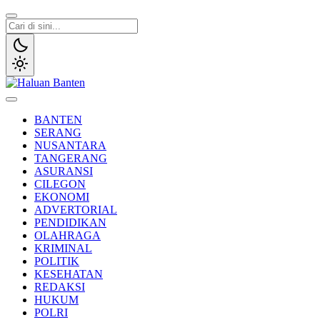
Lewati
ke
konten
Haluan Banten
Aspirasi Warga Banten
BANTEN
SERANG
NUSANTARA
TANGERANG
ASURANSI
CILEGON
EKONOMI
ADVERTORIAL
PENDIDIKAN
OLAHRAGA
KRIMINAL
POLITIK
KESEHATAN
REDAKSI
HUKUM
POLRI