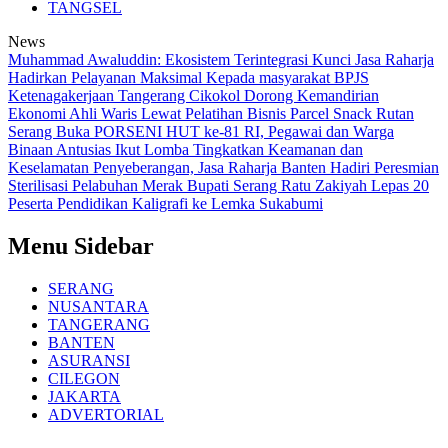
TANGSEL
News
Muhammad Awaluddin: Ekosistem Terintegrasi Kunci Jasa Raharja
Hadirkan Pelayanan Maksimal Kepada masyarakat
BPJS
Ketenagakerjaan Tangerang Cikokol Dorong Kemandirian
Ekonomi Ahli Waris Lewat Pelatihan Bisnis Parcel Snack
Rutan
Serang Buka PORSENI HUT ke-81 RI, Pegawai dan Warga
Binaan Antusias Ikut Lomba
Tingkatkan Keamanan dan
Keselamatan Penyeberangan, Jasa Raharja Banten Hadiri Peresmian
Sterilisasi Pelabuhan Merak
Bupati Serang Ratu Zakiyah Lepas 20
Peserta Pendidikan Kaligrafi ke Lemka Sukabumi
Menu Sidebar
SERANG
NUSANTARA
TANGERANG
BANTEN
ASURANSI
CILEGON
JAKARTA
ADVERTORIAL