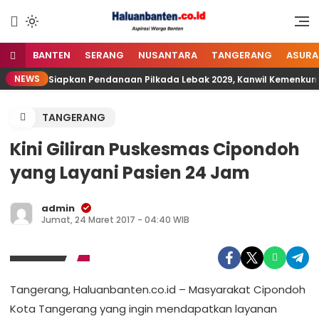
Lewati
ke
Aspirasi Warga Banten
Haluan Banten
konten
BANTEN
SERANG
NUSANTARA
TANGERANG
ASURA
NEWS
Siapkan Pendanaan Pilkada Lebak 2029, Kanwil Kemenk
TANGERANG
Kini Giliran Puskesmas Cipondoh
yang Layani Pasien 24 Jam
admin
Jumat, 24 Maret 2017 - 04:40 WIB
Tangerang, Haluanbanten.co.id – Masyarakat Cipondoh
Kota Tangerang yang ingin mendapatkan layanan