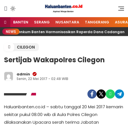
Lewati
ke
Aspirasi Warga Banten
Haluan Banten
konten
BANTEN
SERANG
NUSANTARA
TANGERANG
ASURA
NEWS
anwil Kemenkum Banten Harmonisasikan Raperda Dana Cadangan
CILEGON
Sertijab Wakapolres Cilegon
admin
Senin, 22 Mei 2017 - 02:48 WIB
Haluanbanten.co.id – sabtu tanggal 20 Mei 2017 kemarin
sekitar pukul 08.00 wib di Aula Polres Cilegon
dilaksanakan Upacara serah terima Jabatan