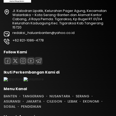
Jl. Kalodran Lipatik, Kelurahan Pager Agung, Kecamatan
Walantaka – Kota Serang-Banten dan Alamat Kantor
Cabang, Jl Raya Pemda. Tigaraksa, Kp Bugel RT.01/04
Kelurahan Kaduagung Kec. Tigaraksa Kab.Tangerang
15720
redaksi_haluanbanten@yahoo.co.id
+62 821-1086-4778
Follow Kami
Ikuti Perkembangan Kami di
Menu Kanal
BANTEN
TANGERANG
NUSANTARA
SERANG
ASURANSI
JAKARTA
CILEGON
LEBAK
EKONOMI
SOSIAL
PENDIDIKAN