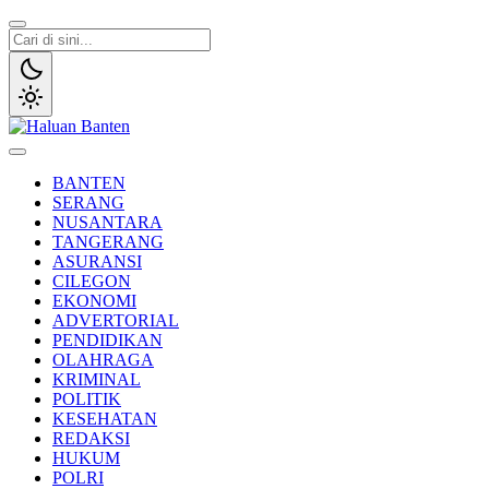
Lewati
ke
konten
Haluan Banten
Aspirasi Warga Banten
BANTEN
SERANG
NUSANTARA
TANGERANG
ASURANSI
CILEGON
EKONOMI
ADVERTORIAL
PENDIDIKAN
OLAHRAGA
KRIMINAL
POLITIK
KESEHATAN
REDAKSI
HUKUM
POLRI