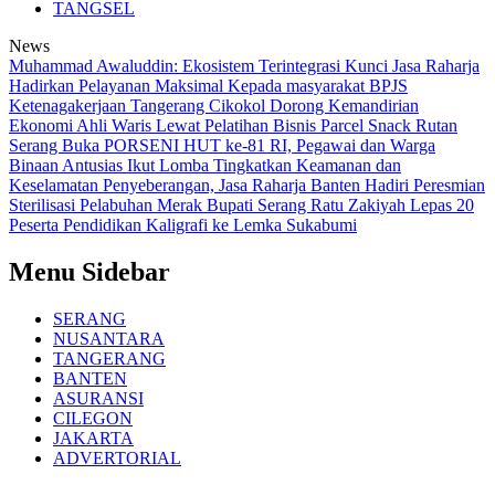
TANGSEL
News
Muhammad Awaluddin: Ekosistem Terintegrasi Kunci Jasa Raharja
Hadirkan Pelayanan Maksimal Kepada masyarakat
BPJS
Ketenagakerjaan Tangerang Cikokol Dorong Kemandirian
Ekonomi Ahli Waris Lewat Pelatihan Bisnis Parcel Snack
Rutan
Serang Buka PORSENI HUT ke-81 RI, Pegawai dan Warga
Binaan Antusias Ikut Lomba
Tingkatkan Keamanan dan
Keselamatan Penyeberangan, Jasa Raharja Banten Hadiri Peresmian
Sterilisasi Pelabuhan Merak
Bupati Serang Ratu Zakiyah Lepas 20
Peserta Pendidikan Kaligrafi ke Lemka Sukabumi
Menu Sidebar
SERANG
NUSANTARA
TANGERANG
BANTEN
ASURANSI
CILEGON
JAKARTA
ADVERTORIAL