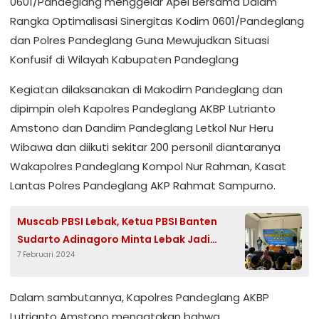
0601/Pandeglang menggelar Apel Bersama Dalam
Rangka Optimalisasi Sinergitas Kodim 0601/Pandeglang
dan Polres Pandeglang Guna Mewujudkan Situasi
Konfusif di Wilayah Kabupaten Pandeglang
Kegiatan dilaksanakan di Makodim Pandeglang dan
dipimpin oleh Kapolres Pandeglang AKBP Lutrianto
Amstono dan Dandim Pandeglang Letkol Nur Heru
Wibawa dan diikuti sekitar 200 personil diantaranya
Wakapolres Pandeglang Kompol Nur Rahman, Kasat
Lantas Polres Pandeglang AKP Rahmat Sampurno.
Muscab PBSI Lebak, Ketua PBSI Banten
Sudarto Adinagoro Minta Lebak Jadi
7 Februari 2024
Lumbung Atlet Bulutangkis Handal
Dalam sambutannya, Kapolres Pandeglang AKBP
Lutrianto Amstono mengatakan bahwa