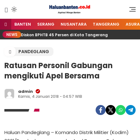
Lewati
ke
Aspirasi Warga Banten
Haluan Banten
konten
BANTEN
SERANG
NUSANTARA
TANGERANG
ASURA
NEWS
KL? Ada Diskon BPHTB 45 Persen di Kota Tangerang
Pe
PANDEGLANG
Ratusan Personil Gabungan
mengikuti Apel Bersama
admin
Kamis, 4 Januari 2018 - 04:57 WIB
Haluan Pandeglang – Komando Distrik Militier (Kodim)