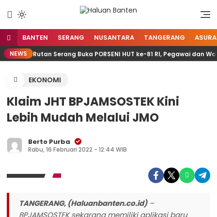
Lewati
ke
Aspirasi Warga Banten
Haluan Banten
konten
BANTEN
SERANG
NUSANTARA
TANGERANG
ASURA
NEWS
Rutan Serang Buka PORSENI HUT ke-81 RI, Pegawai dan Wa
EKONOMI
Klaim JHT BPJAMSOSTEK Kini
Lebih Mudah Melalui JMO
Berto Purba
Rabu, 16 Februari 2022 - 12:44 WIB
TANGERANG, (Haluanbanten.co.id)
–
BPJAMSOSTEK sekarang memiliki aplikasi baru