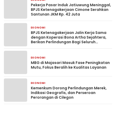
6 hari yang lalu
Pekerja Pasar Induk Jatiuwung Meninggal,
BPJS Ketenagakerjaan Cimone Serahkan
Santunan JKM Rp. 42 Juta
EKONOMI
1 minggu yang lalu
BPJS Ketenagakerjaan Jalin Kerja Sama
dengan Koperasi Bona Artha Sejahtera,
Berikan Perlindungan Bagi Seluruh
Nasabah
EKONOMI
1 minggu yang lalu
MBG di Majasari Masuk Fase Peningkatan
Mutu, Fokus Beralih ke Kualitas Layanan
EKONOMI
2 minggu yang lalu
Kemenkum Dorong Perlindungan Merek,
Indikasi Geografis, dan Perseroan
Perorangan di Cilegon