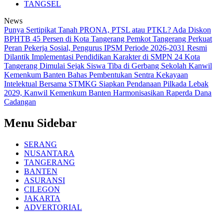
TANGSEL
News
Punya Sertipikat Tanah PRONA, PTSL atau PTKL? Ada Diskon
BPHTB 45 Persen di Kota Tangerang
Pemkot Tangerang Perkuat
Peran Pekerja Sosial, Pengurus IPSM Periode 2026-2031 Resmi
Dilantik
Implementasi Pendidikan Karakter di SMPN 24 Kota
Tangerang Dimulai Sejak Siswa Tiba di Gerbang Sekolah
Kanwil
Kemenkum Banten Bahas Pembentukan Sentra Kekayaan
Intelektual Bersama STMKG
Siapkan Pendanaan Pilkada Lebak
2029, Kanwil Kemenkum Banten Harmonisasikan Raperda Dana
Cadangan
Menu Sidebar
SERANG
NUSANTARA
TANGERANG
BANTEN
ASURANSI
CILEGON
JAKARTA
ADVERTORIAL