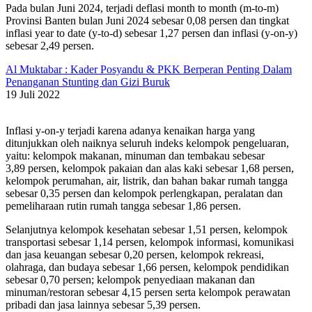
Pada bulan Juni 2024, terjadi deflasi month to month (m-to-m)
Provinsi Banten bulan Juni 2024 sebesar 0,08 persen dan tingkat
inflasi year to date (y-to-d) sebesar 1,27 persen dan inflasi (y-on-y)
sebesar 2,49 persen.
Al Muktabar : Kader Posyandu & PKK Berperan Penting Dalam
Penanganan Stunting dan Gizi Buruk
19 Juli 2022
Inflasi y-on-y terjadi karena adanya kenaikan harga yang
ditunjukkan oleh naiknya seluruh indeks kelompok pengeluaran,
yaitu: kelompok makanan, minuman dan tembakau sebesar
3,89 persen, kelompok pakaian dan alas kaki sebesar 1,68 persen,
kelompok perumahan, air, listrik, dan bahan bakar rumah tangga
sebesar 0,35 persen dan kelompok perlengkapan, peralatan dan
pemeliharaan rutin rumah tangga sebesar 1,86 persen.
Selanjutnya kelompok kesehatan sebesar 1,51 persen, kelompok
transportasi sebesar 1,14 persen, kelompok informasi, komunikasi
dan jasa keuangan sebesar 0,20 persen, kelompok rekreasi,
olahraga, dan budaya sebesar 1,66 persen, kelompok pendidikan
sebesar 0,70 persen; kelompok penyediaan makanan dan
minuman/restoran sebesar 4,15 persen serta kelompok perawatan
pribadi dan jasa lainnya sebesar 5,39 persen.