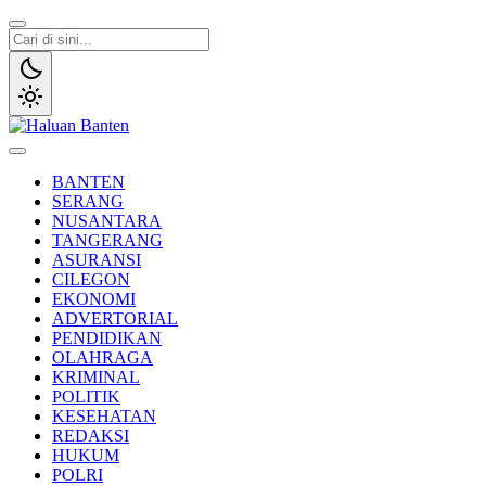
Lewati
ke
konten
Haluan Banten
Aspirasi Warga Banten
BANTEN
SERANG
NUSANTARA
TANGERANG
ASURANSI
CILEGON
EKONOMI
ADVERTORIAL
PENDIDIKAN
OLAHRAGA
KRIMINAL
POLITIK
KESEHATAN
REDAKSI
HUKUM
POLRI