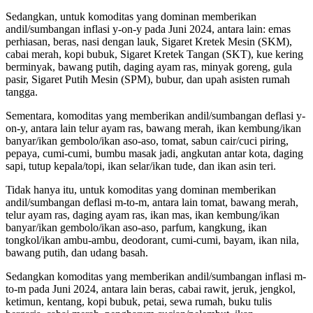
Sedangkan, untuk komoditas yang dominan memberikan
andil/sumbangan inflasi y-on-y pada Juni 2024, antara lain: emas
perhiasan, beras, nasi dengan lauk, Sigaret Kretek Mesin (SKM),
cabai merah, kopi bubuk, Sigaret Kretek Tangan (SKT), kue kering
berminyak, bawang putih, daging ayam ras, minyak goreng, gula
pasir, Sigaret Putih Mesin (SPM), bubur, dan upah asisten rumah
tangga.
Sementara, komoditas yang memberikan andil/sumbangan deflasi y-
on-y, antara lain telur ayam ras, bawang merah, ikan kembung/ikan
banyar/ikan gembolo/ikan aso-aso, tomat, sabun cair/cuci piring,
pepaya, cumi-cumi, bumbu masak jadi, angkutan antar kota, daging
sapi, tutup kepala/topi, ikan selar/ikan tude, dan ikan asin teri.
Tidak hanya itu, untuk komoditas yang dominan memberikan
andil/sumbangan deflasi m-to-m, antara lain tomat, bawang merah,
telur ayam ras, daging ayam ras, ikan mas, ikan kembung/ikan
banyar/ikan gembolo/ikan aso-aso, parfum, kangkung, ikan
tongkol/ikan ambu-ambu, deodorant, cumi-cumi, bayam, ikan nila,
bawang putih, dan udang basah.
Sedangkan komoditas yang memberikan andil/sumbangan inflasi m-
to-m pada Juni 2024, antara lain beras, cabai rawit, jeruk, jengkol,
ketimun, kentang, kopi bubuk, petai, sewa rumah, buku tulis