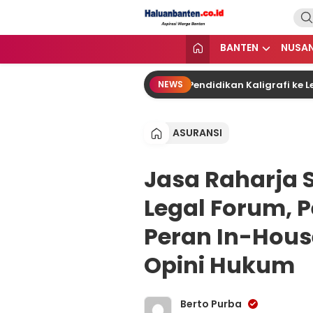
Lewati
ke
konten
Haluan Banten
Aspirasi Warga Banten
BANTEN
NUSA
 Ratu Zakiyah Lepas 20 Peserta Pendidikan Kaligrafi ke Lemka
NEWS
ASURANSI
Jasa Raharja 
Legal Forum, P
Peran In-Hous
Opini Hukum
Berto Purba