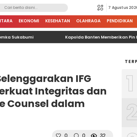
7 Agustus 202
NTARA
EKONOMI
KESEHATAN
OLAHRAGA
PENDIDIKAN
 Sukabumi
Kapolda Banten Memberikan Pin Emas da
TER
1
Selenggarakan IFG
erkuat Integritas dan
e Counsel dalam
0
0
32