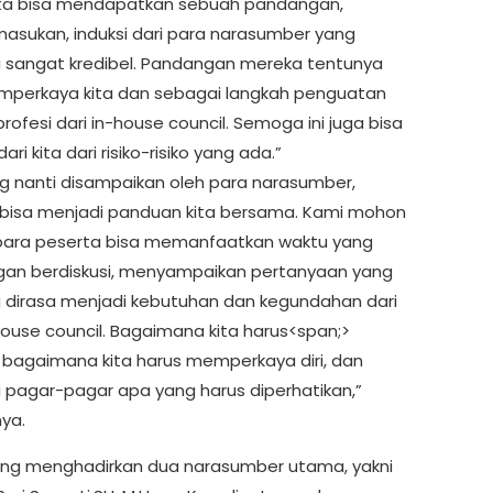
, kita bisa mendapatkan sebuah pandangan,
asukan, induksi dari para narasumber yang
 sangat kredibel. Pandangan mereka tentunya
perkaya kita dan sebagai langkah penguatan
profesi dari in-house council. Semoga ini juga bisa
ri kita dari risiko-risiko yang ada.”
g nanti disampaikan oleh para narasumber,
isa menjadi panduan kita bersama. Kami mohon
ara peserta bisa memanfaatkan waktu yang
an berdiskusi, menyampaikan pertanyaan yang
irasa menjadi kebutuhan dan kegundahan dari
house council. Bagaimana kita harus<span;>
, bagaimana kita harus memperkaya diri, dan
 pagar-pagar apa yang harus diperhatikan,”
ya.
ng menghadirkan dua narasumber utama, yakni