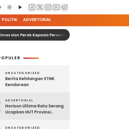
6
POLITIK
ADVERTORIAL
n Perak Kepada Personel Polres Serang
Kapolda 
POPULER
UNCATEGORIZED
Berita Kehilangan STNK
Kendaraan
2
ADVERTORIAL
Horison Ultima Ratu Serang
Ucapkan HUT Provinsi
Banten Ke-25
UNCATEGORIZED