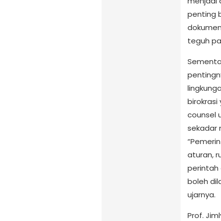
menjadi 
penting 
dokument
teguh pad
Sementar
pentingn
lingkung
birokras
counsel 
sekadar 
“Pemerin
aturan, r
perintah
boleh dil
ujarnya.
Prof. Ji