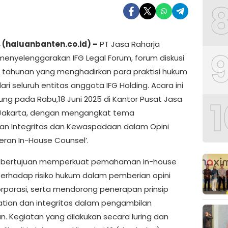
 (haluanbanten.co.id) –
PT Jasa Raharja
menyelenggarakan IFG Legal Forum, forum diskusi
s tahunan yang menghadirkan para praktisi hukum
dari seluruh entitas anggota IFG Holding. Acara ini
1
ung pada Rabu,18 Juni 2025 di Kantor Pusat Jasa
 Jakarta, dengan mengangkat tema
an Integritas dan Kewaspadaan dalam Opini
eran In-House Counsel’.
i bertujuan memperkuat pemahaman in-house
terhadap risiko hukum dalam pemberian opini
rporasi, serta mendorong penerapan prinsip
atian dan integritas dalam pengambilan
n. Kegiatan yang dilakukan secara luring dan