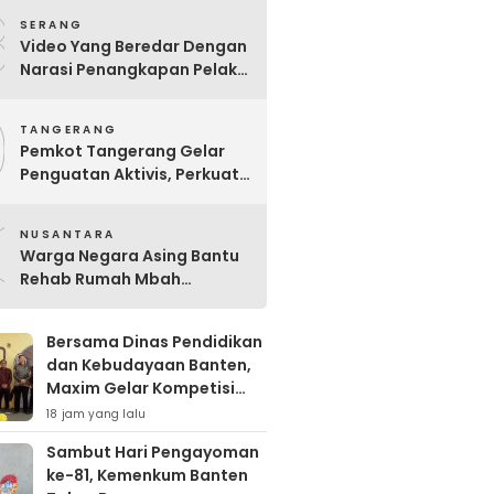
8
SERANG
Video Yang Beredar Dengan
Narasi Penangkapan Pelaku
Pembakaran Peternakan
9
Ayam Disertai Pengrusakan
TANGERANG
Tempat Tinggal Santri
Pemkot Tangerang Gelar
Adalah Hoak
Penguatan Aktivis, Perkuat
Perlindungan Perempuan
0
dan Anak
NUSANTARA
Warga Negara Asing Bantu
Rehab Rumah Mbah
Wagimah
Bersama Dinas Pendidikan
dan Kebudayaan Banten,
Maxim Gelar Kompetisi
Cerdas Cermat Perdana di
18 jam yang lalu
Kota Serang
Sambut Hari Pengayoman
ke-81, Kemenkum Banten