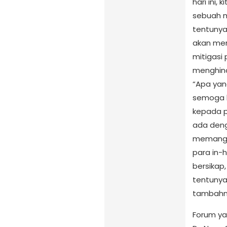
hari ini
sebuah m
tentunya
akan mem
mitigasi 
menghinda
“Apa yan
semoga b
kepada p
ada deng
memang d
para in-
bersikap
tentunya
tambahn
Forum ya