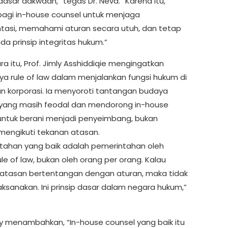
dasar dakwaan,” tegas Dr. Neva. “Karena itu,
bagi in-house counsel untuk menjaga
asi, memahami aturan secara utuh, dan tetap
a prinsip integritas hukum.”
a itu, Prof. Jimly Asshiddiqie mengingatkan
ya rule of law dalam menjalankan fungsi hukum di
an korporasi. Ia menyoroti tantangan budaya
i yang masih feodal dan mendorong in-house
untuk berani menjadi penyeimbang, bukan
mengikuti tekanan atasan.
tahan yang baik adalah pemerintahan oleh
ule of law, bukan oleh orang per orang. Kalau
 atasan bertentangan dengan aturan, maka tidak
aksanakan. Ini prinsip dasar dalam negara hukum,”
mly menambahkan, “In-house counsel yang baik itu