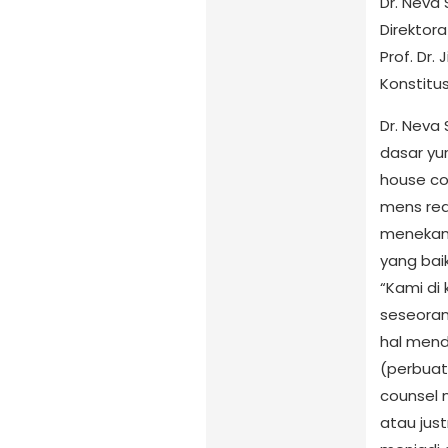
Dr. Neva 
Direktor
Prof. Dr.
Konstitus
Dr. Neva
dasar yu
house co
mens rea
menekank
yang bai
“Kami di
seseoran
hal mend
(perbuat
counsel 
atau jus