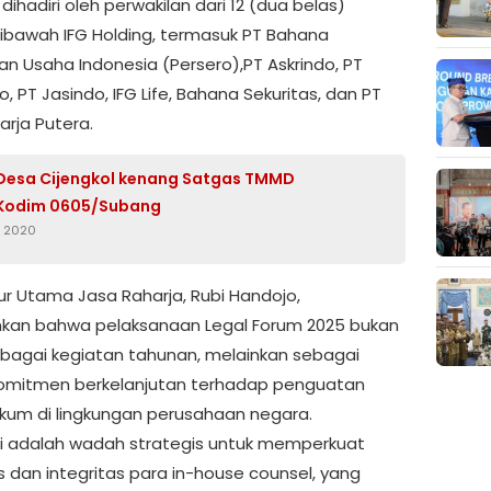
i dihadiri oleh perwakilan dari 12 (dua belas)
dibawah IFG Holding, termasuk PT Bahana
n Usaha Indonesia (Persero),PT Askrindo, PT
, PT Jasindo, IFG Life, Bahana Sekuritas, dan PT
arja Putera.
Desa Cijengkol kenang Satgas TMMD
 Kodim 0605/Subang
s 2020
tur Utama Jasa Raharja, Rubi Handojo,
an bahwa pelaksanaan Legal Forum 2025 bukan
bagai kegiatan tahunan, melainkan sebagai
omitmen berkelanjutan terhadap penguatan
ukum di lingkungan perusahaan negara.
ni adalah wadah strategis untuk memperkuat
s dan integritas para in-house counsel, yang