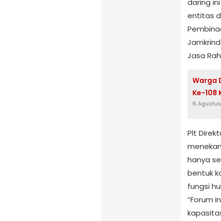
daring in
entitas 
Pembinaa
Jamkrindo
Jasa Rah
Warga 
Ke-108
6 Agustu
Plt Direk
menekank
hanya se
bentuk k
fungsi h
“Forum i
kapasita