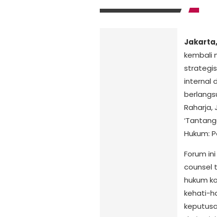
Jakarta,
kembali 
strategi
internal 
berlangs
Raharja,
‘Tantang
Hukum: P
Forum in
counsel 
hukum ko
kehati-h
keputusa