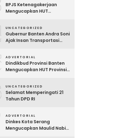
3
BPJS Ketenagakerjaan
Mengucapkan HUT
Kabupaten Tangerang Ke-
4
393 Tahun
UNCATEGORIZED
Gubernur Banten Andra Soni
Ajak Insan Transportasi
Berikan Kenyamanan ke
5
Masyarakat
ADVERTORIAL
Dindikbud Provinsi Banten
Mengucapkan HUT Provinsi
Banten Ke-25 Tahun
6
UNCATEGORIZED
Selamat Memperingati 21
Tahun DPD RI
7
ADVERTORIAL
Dinkes Kota Serang
Mengucapkan Maulid Nabi
Muhamad Saw 1447 H