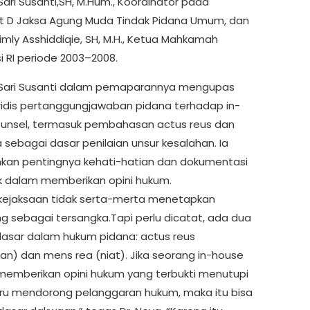
Sari Susanti,SH, M.Hum., Koordinator pada
at D Jaksa Agung Muda Tindak Pidana Umum, dan
 Jimly Asshiddiqie, SH, M.H., Ketua Mahkamah
i RI periode 2003–2008.
 Sari Susanti dalam pemaparannya mengupas
ridis pertanggungjawaban pidana terhadap in-
unsel, termasuk pembahasan actus reus dan
 sebagai dasar penilaian unsur kesalahan. Ia
an pentingnya kehati-hatian dan dokumentasi
k dalam memberikan opini hukum.
 kejaksaan tidak serta-merta menetapkan
g sebagai tersangka.Tapi perlu dicatat, ada dua
asar dalam hukum pidana: actus reus
an) dan mens rea (niat). Jika seorang in-house
memberikan opini hukum yang terbukti menutupi
tru mendorong pelanggaran hukum, maka itu bisa