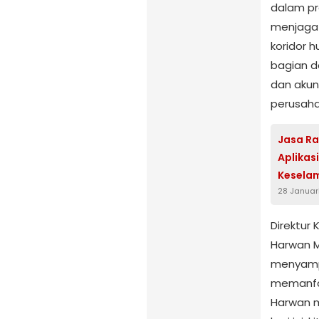
dalam pr
menjaga 
koridor h
bagian d
dan akunt
perusahaa
Jasa Ra
Aplikas
Keselam
28 Januar
Global 
Direktur
Harwan 
menyamp
memanfa
Harwan 