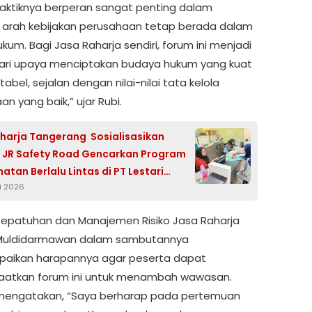
aktiknya berperan sangat penting dalam
arah kebijakan perusahaan tetap berada dalam
ukum. Bagi Jasa Raharja sendiri, forum ini menjadi
ari upaya menciptakan budaya hukum yang kuat
abel, sejalan dengan nilai-nilai tata kelola
n yang baik,” ujar Rubi.
harja Tangerang Sosialisasikan
i JR Safety Road Gencarkan Program
atan Berlalu Lintas di PT Lestari
i 2026
Mobil Trada
 Kepatuhan dan Manajemen Risiko Jasa Raharja
Muldidarmawan dalam sambutannya
aikan harapannya agar peserta dapat
atkan forum ini untuk menambah wawasan.
mengatakan, “Saya berharap pada pertemuan