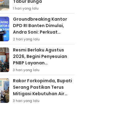
Tabur Bunga
1 hari yang lalu
Groundbreaking Kantor
DPD RI Banten Dimulai,
Andra Soni: Perkuat
Aspirasi Daerah ke Pusat
2 hari yang lalu
Resmi Berlaku Agustus
2026, Begini Penyesuian
PNBP Layanan
Kementerian Hukum
3 hari yang lalu
Rakor Forkopimda, Bupati
Serang Pastikan Terus
Mitigasi Kebutuhan Air
Bersih Warga Dampak
3 hari yang lalu
Elnino