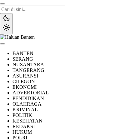
Lewati
ke
konten
Haluan Banten
Aspirasi Warga Banten
BANTEN
SERANG
NUSANTARA
TANGERANG
ASURANSI
CILEGON
EKONOMI
ADVERTORIAL
PENDIDIKAN
OLAHRAGA
KRIMINAL
POLITIK
KESEHATAN
REDAKSI
HUKUM
POLRI