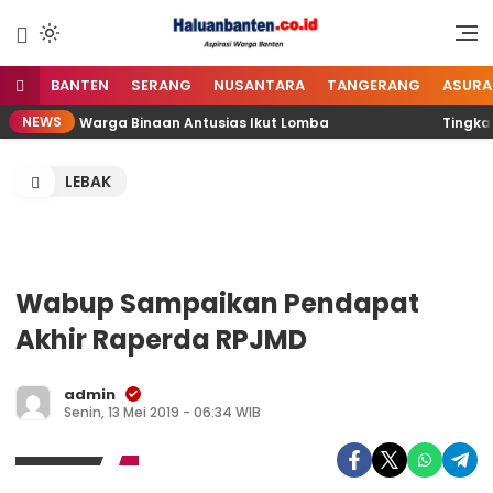
Lewati
ke
Aspirasi Warga Banten
Haluan Banten
konten
BANTEN
SERANG
NUSANTARA
TANGERANG
ASURA
NEWS
awai dan Warga Binaan Antusias Ikut Lomba
Tingkatka
LEBAK
Wabup Sampaikan Pendapat
Akhir Raperda RPJMD
admin
Senin, 13 Mei 2019 - 06:34 WIB