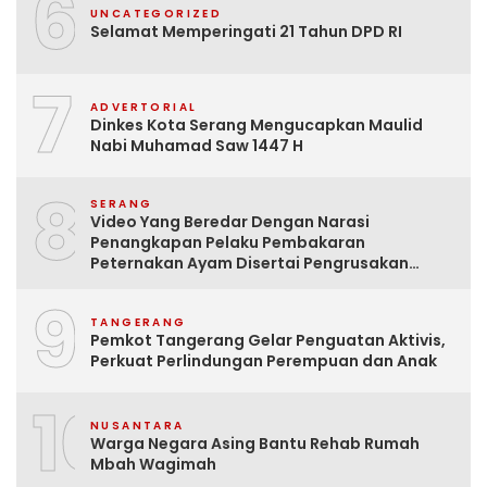
6
UNCATEGORIZED
Selamat Memperingati 21 Tahun DPD RI
7
ADVERTORIAL
Dinkes Kota Serang Mengucapkan Maulid
Nabi Muhamad Saw 1447 H
8
SERANG
Video Yang Beredar Dengan Narasi
Penangkapan Pelaku Pembakaran
Peternakan Ayam Disertai Pengrusakan
Tempat Tinggal Santri Adalah Hoak
9
TANGERANG
Pemkot Tangerang Gelar Penguatan Aktivis,
Perkuat Perlindungan Perempuan dan Anak
10
NUSANTARA
Warga Negara Asing Bantu Rehab Rumah
Mbah Wagimah