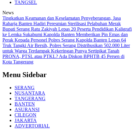
TANGSEL
News
Tingkatkan Keamanan dan Keselamatan Penyeberangan, Jasa
Raharja Banten Hadiri Peresmian Sterilisasi Pelabuhan Merak
Bupati Serang Ratu Zakiyah Lepas 20 Peserta Pendidikan Kaligrafi
ke Lemka Sukabumi
Kapolda Banten Memberikan Pin Emas dan
Perak Kepada Personel Polres Serang
Kapolda Banten Lepas 64
Truk Tangki Air Bersih, Polres Serang Distribusikan 502.000 Liter
untuk Warga Terdampak Kekeringan
Punya Sertipikat Tanah
PRONA, PTSL atau PTKL? Ada Diskon BPHTB 45 Persen di
Kota Tangerang
Menu Sidebar
SERANG
NUSANTARA
TANGERANG
BANTEN
ASURANSI
CILEGON
JAKARTA
ADVERTORIAL