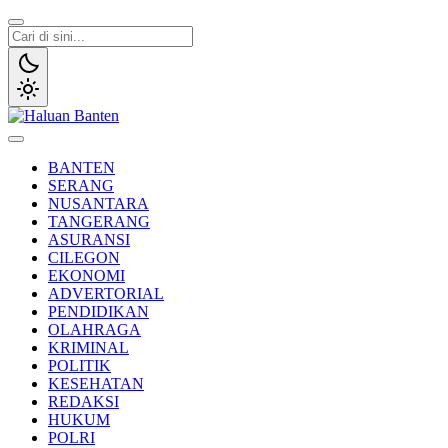
Lewati
ke
konten
Haluan Banten
Aspirasi Warga Banten
BANTEN
SERANG
NUSANTARA
TANGERANG
ASURANSI
CILEGON
EKONOMI
ADVERTORIAL
PENDIDIKAN
OLAHRAGA
KRIMINAL
POLITIK
KESEHATAN
REDAKSI
HUKUM
POLRI