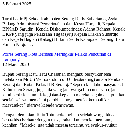
5 Februari 2025
Turut hadir Pj Sekda Kabupaten Serang Rudy Suhartanto, Asda I
Bidang Administrasi Pemerintahan dan Kesra Haryadi, Kepala
BPKAD Sarudin, Kepala Diskoumperindag Adang Rahmat, Kepala
DKPP yang juga Pelaksana Tugas (Plt) Kepala Diskan Suhardjo,
dan Kepala Bagian (Kabag) Hukum Setda Kabupaten Serang, Lalu
Farhan Nugraha.
Polres Serang Kota Berhasil Meringkus Pelaku Pencurian di
Lampung
12 Maret 2020
Bupati Serang Ratu Tatu Chasanah mengaku bersyukur bisa
melakukan MoU (Memorandum of Understanding) antara Pemkab
Serang dan Rutan Kelas II B Serang. “Seperti kita tahu masyarakat
Kabupaten Serang juga ada yang jadi warga binaan di sana, jadi
kami berdiskusi untuk kegiatan-kegiatan mereka bagaimana pun kan
setelah selesai menjalani pembinaannya mereka kembali ke
masyarakat,” ujarnya kepada wartawan.
Dengan demikian, Ratu Tatu berkeinginan setelah warga binaan
bebas bisa berbaur dengan masyarakat dan mereka mempunyai
keahlian. “Mereka juga tidak merasa terasing, ya syukur-syukur