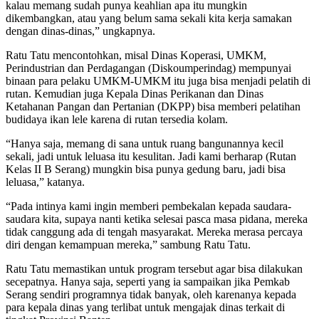
kalau memang sudah punya keahlian apa itu mungkin
dikembangkan, atau yang belum sama sekali kita kerja samakan
dengan dinas-dinas,” ungkapnya.
Ratu Tatu mencontohkan, misal Dinas Koperasi, UMKM,
Perindustrian dan Perdagangan (Diskoumperindag) mempunyai
binaan para pelaku UMKM-UMKM itu juga bisa menjadi pelatih di
rutan. Kemudian juga Kepala Dinas Perikanan dan Dinas
Ketahanan Pangan dan Pertanian (DKPP) bisa memberi pelatihan
budidaya ikan lele karena di rutan tersedia kolam.
“Hanya saja, memang di sana untuk ruang bangunannya kecil
sekali, jadi untuk leluasa itu kesulitan. Jadi kami berharap (Rutan
Kelas II B Serang) mungkin bisa punya gedung baru, jadi bisa
leluasa,” katanya.
“Pada intinya kami ingin memberi pembekalan kepada saudara-
saudara kita, supaya nanti ketika selesai pasca masa pidana, mereka
tidak canggung ada di tengah masyarakat. Mereka merasa percaya
diri dengan kemampuan mereka,” sambung Ratu Tatu.
Ratu Tatu memastikan untuk program tersebut agar bisa dilakukan
secepatnya. Hanya saja, seperti yang ia sampaikan jika Pemkab
Serang sendiri programnya tidak banyak, oleh karenanya kepada
para kepala dinas yang terlibat untuk mengajak dinas terkait di