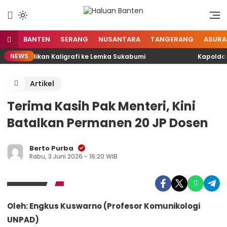
Lewati
ke
Aspirasi Warga Banten
Haluan Banten
konten
BANTEN
SERANG
NUSANTARA
TANGERANG
ASURA
NEWS
 Pendidikan Kaligrafi ke Lemka Sukabumi
Kapolda Ban
Artikel
Terima Kasih Pak Menteri, Kini
Batalkan Permanen 20 JP Dosen
Berto Purba
Rabu, 3 Juni 2026 - 16:20 WIB
Oleh: Engkus Kuswarno (Profesor Komunikologi
UNPAD)