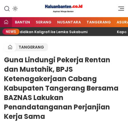
Lewati
ke
Aspirasi Warga Banten
Haluan Banten
konten
BANTEN
SERANG
NUSANTARA
TANGERANG
ASUR
NEWS
rta Pendidikan Kaligrafi ke Lemka Sukabumi
Kapolda 
TANGERANG
Guna Lindungi Pekerja Rentan
dan Mustahik, BPJS
Ketenagakerjaan Cabang
Kabupaten Tangerang Bersama
BAZNAS Lakukan
Penandatanganan Perjanjian
Kerja Sama