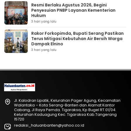
Resmi Berlaku Agustus 2026, Begini
Penyesuian PNBP Layanan Kementerian
Hukum
3 hari yang lalu
Rakor Forkopimda, Bupati Serang Pastikan
Terus Mitigasi Kebutuhan Air Bersih Warga
Dampak Elnino
3 hari yang lalu
Jl. Kalodran Lipatik, Kelurahan Pager Agung, Kecamatan
Walantaka – Kota Serang-Banten dan Alamat Kantor
Cabang, Jl Raya Pemda. Tigaraksa, Kp Bugel RT.01/04
Kelurahan Kaduagung Kec. Tigaraksa Kab.Tangerang
15720
redaksi_haluanbanten@yahoo.co.id