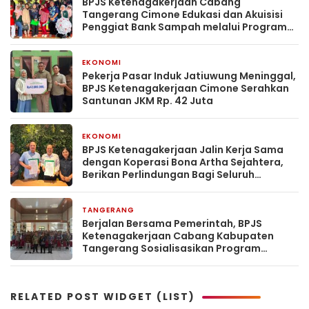
BPJS Ketenagakerjaan Cabang
Tangerang Cimone Edukasi dan Akuisisi
Penggiat Bank Sampah melalui Program
Jamsostek
EKONOMI
6 hari yang lalu
Pekerja Pasar Induk Jatiuwung Meninggal,
BPJS Ketenagakerjaan Cimone Serahkan
Santunan JKM Rp. 42 Juta
EKONOMI
1 minggu yang lalu
BPJS Ketenagakerjaan Jalin Kerja Sama
dengan Koperasi Bona Artha Sejahtera,
Berikan Perlindungan Bagi Seluruh
Nasabah
TANGERANG
2 minggu yang lalu
Berjalan Bersama Pemerintah, BPJS
Ketenagakerjaan Cabang Kabupaten
Tangerang Sosialisasikan Program
Perlindungan 100 Pekerja Rentan Per Desa
RELATED POST WIDGET (LIST)